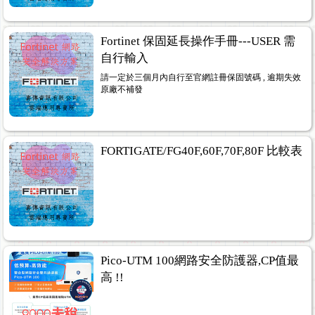
Fortinet 保固延長操作手冊---USER 需
自行輸入
請一定於三個月內自行至官網註冊保固號碼 , 逾期失效
原廠不補發
FORTIGATE/FG40F,60F,70F,80F 比較表
Pico-UTM 100網路安全防護器,CP值最
高 !!