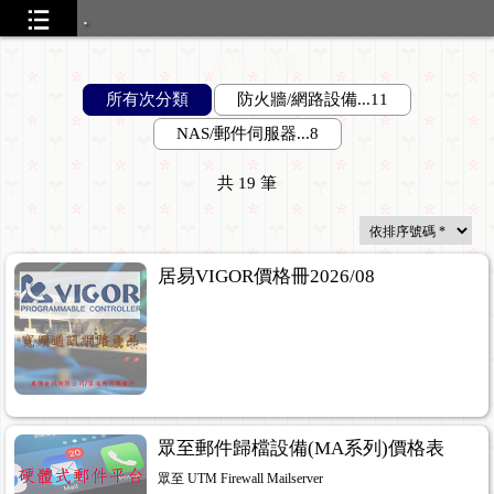
.
資安設備
所有次分類
防火牆/網路設備...11
NAS/郵件伺服器...8
共
19
筆
居易VIGOR價格冊2026/08
眾至郵件歸檔設備(MA系列)價格表
眾至 UTM Firewall Mailserver