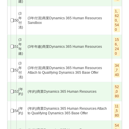
繳)
1,
(3
62
年
(3年付清)商業Dynamics 365 Human Resources
150
0,
付
Sandbox
54
清)
0
(3
15
年
6,
151
(3年年繳)商業Dynamics 365 Human Resources
年
24
繳)
0
(3
34
年
(3年付清)商業Dynamics 365 Human Resources
152
,7
付
Attach to Qualifying Dynamics 365 Base Offer
40
清)
52
(年
153
(年約)商業Dynamics 365 Human Resources
,0
約)
80
11
(年
(年約)商業Dynamics 365 Human Resources Attach
154
,5
約)
to Qualifying Dynamics 365 Base Offer
80
54