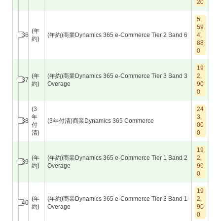
20
5,
59
(年
36
(年約)商業Dynamics 365 e-Commerce Tier 2 Band 6
4,
約)
88
0
19
(年
(年約)商業Dynamics 365 e-Commerce Tier 3 Band 3
2,
37
約)
Overage
90
0
(3
24
年
3,
38
(3年付清)商業Dynamics 365 Commerce
付
00
清)
0
19
(年
(年約)商業Dynamics 365 e-Commerce Tier 1 Band 2
2,
39
約)
Overage
90
0
19
(年
(年約)商業Dynamics 365 e-Commerce Tier 3 Band 1
2,
40
約)
Overage
90
0