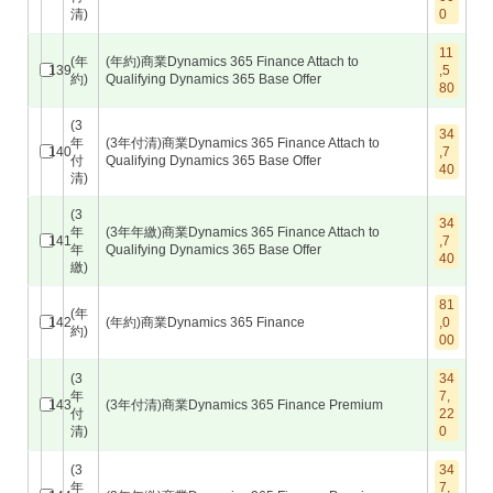
清)
0
11
(年
(年約)商業Dynamics 365 Finance Attach to
139
,5
約)
Qualifying Dynamics 365 Base Offer
80
(3
34
年
(3年付清)商業Dynamics 365 Finance Attach to
140
,7
付
Qualifying Dynamics 365 Base Offer
40
清)
(3
34
年
(3年年繳)商業Dynamics 365 Finance Attach to
141
,7
年
Qualifying Dynamics 365 Base Offer
40
繳)
81
(年
142
(年約)商業Dynamics 365 Finance
,0
約)
00
(3
34
年
7,
143
(3年付清)商業Dynamics 365 Finance Premium
付
22
清)
0
(3
34
年
7,