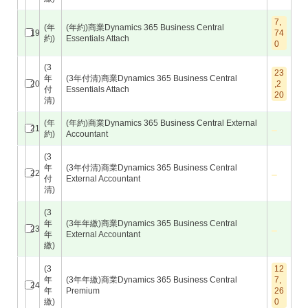
7,
(年
(年約)商業Dynamics 365 Business Central
19
74
約)
Essentials Attach
0
(3
23
年
(3年付清)商業Dynamics 365 Business Central
20
,2
付
Essentials Attach
20
清)
(年
(年約)商業Dynamics 365 Business Central External
21
約)
Accountant
(3
年
(3年付清)商業Dynamics 365 Business Central
22
付
External Accountant
清)
(3
年
(3年年繳)商業Dynamics 365 Business Central
23
年
External Accountant
繳)
(3
12
年
(3年年繳)商業Dynamics 365 Business Central
7,
24
年
Premium
26
繳)
0