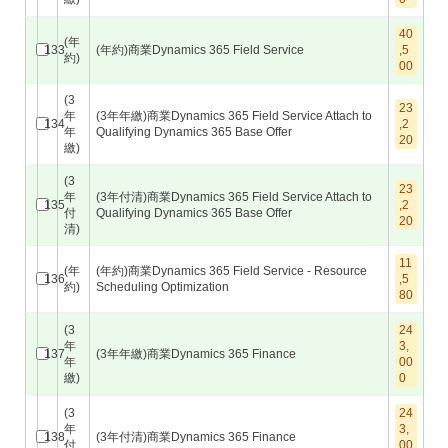
40
(年
133
(年約)商業Dynamics 365 Field Service
,5
約)
00
(3
23
年
(3年年繳)商業Dynamics 365 Field Service Attach to
134
,2
年
Qualifying Dynamics 365 Base Offer
20
繳)
(3
23
年
(3年付清)商業Dynamics 365 Field Service Attach to
135
,2
付
Qualifying Dynamics 365 Base Offer
20
清)
11
(年
(年約)商業Dynamics 365 Field Service - Resource
136
,5
約)
Scheduling Optimization
80
(3
24
年
3,
137
(3年年繳)商業Dynamics 365 Finance
年
00
繳)
0
(3
24
年
3,
138
(3年付清)商業Dynamics 365 Finance
付
00