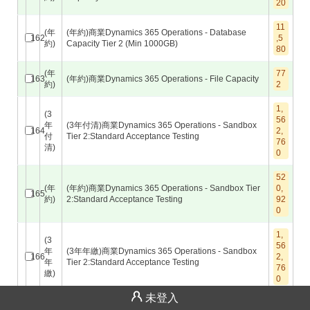
20
11
(年
(年約)商業Dynamics 365 Operations - Database
162
,5
約)
Capacity Tier 2 (Min 1000GB)
80
(年
77
163
(年約)商業Dynamics 365 Operations - File Capacity
約)
2
1,
(3
56
年
(3年付清)商業Dynamics 365 Operations - Sandbox
164
2,
付
Tier 2:Standard Acceptance Testing
76
清)
0
52
(年
(年約)商業Dynamics 365 Operations - Sandbox Tier
0,
165
約)
2:Standard Acceptance Testing
92
0
1,
(3
56
年
(3年年繳)商業Dynamics 365 Operations - Sandbox
166
2,
年
Tier 2:Standard Acceptance Testing
76
繳)
0
未登入
1,