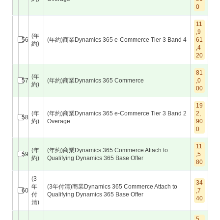
0
11
,9
(年
56
(年約)商業Dynamics 365 e-Commerce Tier 3 Band 4
61
約)
,4
20
81
(年
57
(年約)商業Dynamics 365 Commerce
,0
約)
00
19
(年
(年約)商業Dynamics 365 e-Commerce Tier 3 Band 2
2,
58
約)
Overage
90
0
11
(年
(年約)商業Dynamics 365 Commerce Attach to
59
,5
約)
Qualifying Dynamics 365 Base Offer
80
(3
34
年
(3年付清)商業Dynamics 365 Commerce Attach to
60
,7
付
Qualifying Dynamics 365 Base Offer
40
清)
5,