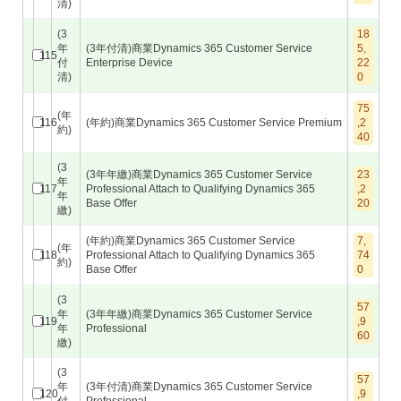
清)
(3
18
年
(3年付清)商業Dynamics 365 Customer Service
5,
115
付
Enterprise Device
22
清)
0
75
(年
116
(年約)商業Dynamics 365 Customer Service Premium
,2
約)
40
(3
(3年年繳)商業Dynamics 365 Customer Service
23
年
117
Professional Attach to Qualifying Dynamics 365
,2
年
Base Offer
20
繳)
(年約)商業Dynamics 365 Customer Service
7,
(年
118
Professional Attach to Qualifying Dynamics 365
74
約)
Base Offer
0
(3
57
年
(3年年繳)商業Dynamics 365 Customer Service
119
,9
年
Professional
60
繳)
(3
57
年
(3年付清)商業Dynamics 365 Customer Service
120
,9