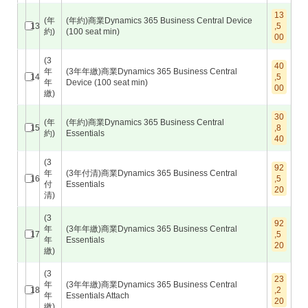
13
(年
(年約)商業Dynamics 365 Business Central Device
13
,5
約)
(100 seat min)
00
(3
40
年
(3年年繳)商業Dynamics 365 Business Central
14
,5
年
Device (100 seat min)
00
繳)
30
(年
(年約)商業Dynamics 365 Business Central
15
,8
約)
Essentials
40
(3
92
年
(3年付清)商業Dynamics 365 Business Central
16
,5
付
Essentials
20
清)
(3
92
年
(3年年繳)商業Dynamics 365 Business Central
17
,5
年
Essentials
20
繳)
(3
23
年
(3年年繳)商業Dynamics 365 Business Central
18
,2
年
Essentials Attach
20
繳)