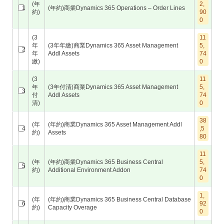
(年
2,
1
(年約)商業Dynamics 365 Operations – Order Lines
約)
90
0
(3
11
年
(3年年繳)商業Dynamics 365 Asset Management
5,
2
年
Addl Assets
74
繳)
0
(3
11
年
(3年付清)商業Dynamics 365 Asset Management
5,
3
付
Addl Assets
74
清)
0
38
(年
(年約)商業Dynamics 365 Asset Management Addl
4
,5
約)
Assets
80
11
(年
(年約)商業Dynamics 365 Business Central
5,
5
約)
Additional Environment Addon
74
0
1,
(年
(年約)商業Dynamics 365 Business Central Database
6
92
約)
Capacity Overage
0