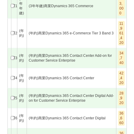
年
3,
71
(3年年繳)商業Dynamics 365 Commerce
年
00
繳)
0
11
,9
(年
72
(年約)商業Dynamics 365 e-Commerce Tier 3 Band 3
61
約)
,4
20
34
(年
(年約)商業Dynamics 365 Contact Center Add-on for
73
,7
約)
Customer Service Enterprise
40
42
(年
74
(年約)商業Dynamics 365 Contact Center
,4
約)
20
28
(年
(年約)商業Dynamics 365 Contact Center Digital Add-
75
,9
約)
on for Customer Service Enterprise
20
36
(年
76
(年約)商業Dynamics 365 Contact Center Digital
,6
約)
60
36