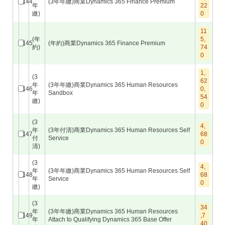
144
(3年年繳)商業Dynamics 365 Finance Premium
年
22
繳)
0
11
(年
5,
145
(年約)商業Dynamics 365 Finance Premium
約)
74
0
1,
(3
62
年
(3年年繳)商業Dynamics 365 Human Resources
146
0,
年
Sandbox
54
繳)
0
(3
4,
年
(3年付清)商業Dynamics 365 Human Resources Self
147
68
付
Service
0
清)
(3
4,
年
(3年年繳)商業Dynamics 365 Human Resources Self
148
68
年
Service
0
繳)
(3
34
年
(3年年繳)商業Dynamics 365 Human Resources
149
,7
年
Attach to Qualifying Dynamics 365 Base Offer
40