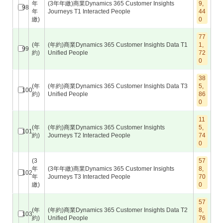
年
(3年年繳)商業Dynamics 365 Customer Insights
9,
98
年
Journeys T1 Interacted People
44
繳)
0
77
(年
(年約)商業Dynamics 365 Customer Insights Data T1
1,
99
約)
Unified People
72
0
38
(年
(年約)商業Dynamics 365 Customer Insights Data T3
5,
100
約)
Unified People
86
0
11
(年
(年約)商業Dynamics 365 Customer Insights
5,
101
約)
Journeys T2 Interacted People
74
0
(3
57
年
(3年年繳)商業Dynamics 365 Customer Insights
8,
102
年
Journeys T3 Interacted People
70
繳)
0
57
(年
(年約)商業Dynamics 365 Customer Insights Data T2
8,
103
約)
Unified People
76