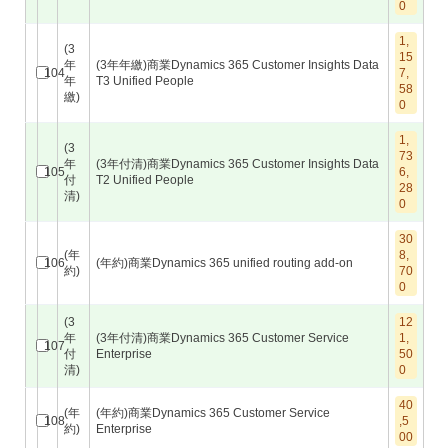
0
1,
(3
15
年
(3年年繳)商業Dynamics 365 Customer Insights Data
104
7,
年
T3 Unified People
58
繳)
0
1,
(3
73
年
(3年付清)商業Dynamics 365 Customer Insights Data
105
6,
付
T2 Unified People
28
清)
0
30
(年
8,
106
(年約)商業Dynamics 365 unified routing add-on
約)
70
0
(3
12
年
(3年付清)商業Dynamics 365 Customer Service
1,
107
付
Enterprise
50
清)
0
40
(年
(年約)商業Dynamics 365 Customer Service
108
,5
約)
Enterprise
00