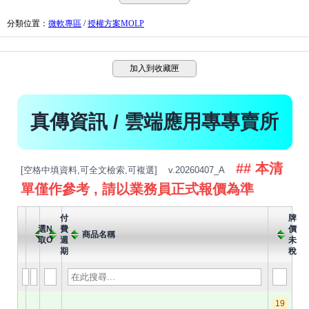
分類位置
：
微軟專區
/
授權方案MOLP
加入到收藏匣
真傳資訊 / 雲端應用專專賣所
## 本清
[空格中填資料,可全文檢索,可複選]
v.20260407_A
單僅作參考 , 請以業務員正式報價為準
付
牌
選
N
費
價
商品名稱
取
O
週
未
期
稅
19