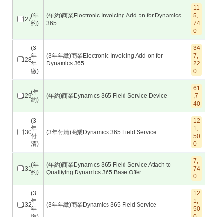
11
(年
(年約)商業Electronic Invoicing Add-on for Dynamics
5,
127
約)
365
74
0
(3
34
年
(3年年繳)商業Electronic Invoicing Add-on for
7,
128
年
Dynamics 365
22
繳)
0
61
(年
129
(年約)商業Dynamics 365 Field Service Device
,7
約)
40
(3
12
年
1,
130
(3年付清)商業Dynamics 365 Field Service
付
50
清)
0
7,
(年
(年約)商業Dynamics 365 Field Service Attach to
131
74
約)
Qualifying Dynamics 365 Base Offer
0
(3
12
年
1,
132
(3年年繳)商業Dynamics 365 Field Service
年
50
繳)
0