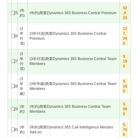
42
(年
25
(年約)商業Dynamics 365 Business Central Premium
,4
約)
20
(3
12
年
(3年付清)商業Dynamics 365 Business Central
7,
26
付
Premium
26
清)
0
(3
9,
年
(3年付清)商業Dynamics 365 Business Central Team
27
18
付
Members
0
清)
(3
9,
年
(3年年繳)商業Dynamics 365 Business Central Team
28
18
年
Members
0
繳)
3,
(年
(年約)商業Dynamics 365 Business Central Team
29
06
約)
Members
0
5,
(年
(年約)商業Dynamics 365 Call Intelligence Minutes
30
76
約)
Add-on
0