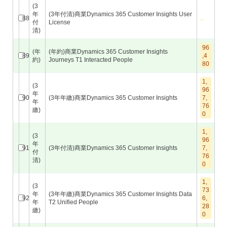
(3
年
(3年付清)商業Dynamics 365 Customer Insights User
88
付
License
清)
96
(年
(年約)商業Dynamics 365 Customer Insights
89
,4
約)
Journeys T1 Interacted People
80
1,
(3
96
年
90
(3年年繳)商業Dynamics 365 Customer Insights
7,
年
76
繳)
0
1,
(3
96
年
91
(3年付清)商業Dynamics 365 Customer Insights
7,
付
76
清)
0
1,
(3
73
年
(3年年繳)商業Dynamics 365 Customer Insights Data
92
6,
年
T2 Unified People
28
繳)
0