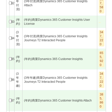
年
(3年付清)商業Dynamics 365 Customer Insights
82
7,
付
Attach
58
清)
0
(年
(年約)商業Dynamics 365 Customer Insights User
83
約)
License
(3
34
年
(3年付清)商業Dynamics 365 Customer Insights
7,
84
付
Journeys T2 Interacted People
22
清)
0
65
(年
5,
85
(年約)商業Dynamics 365 Customer Insights
約)
92
0
(3
34
年
(3年年繳)商業Dynamics 365 Customer Insights
7,
86
年
Journeys T2 Interacted People
22
繳)
0
38
(年
5,
87
(年約)商業Dynamics 365 Customer Insights Attach
約)
86
0