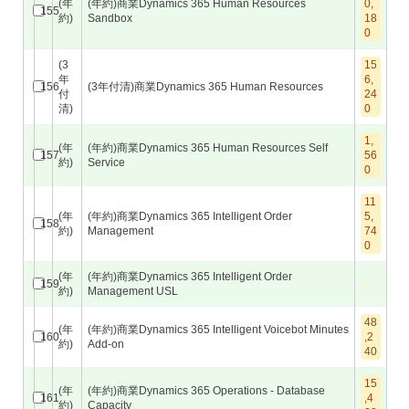
(年
(年約)商業Dynamics 365 Human Resources
0,
155
約)
Sandbox
18
0
(3
15
年
6,
156
(3年付清)商業Dynamics 365 Human Resources
付
24
清)
0
1,
(年
(年約)商業Dynamics 365 Human Resources Self
157
56
約)
Service
0
11
(年
(年約)商業Dynamics 365 Intelligent Order
5,
158
約)
Management
74
0
(年
(年約)商業Dynamics 365 Intelligent Order
159
約)
Management USL
48
(年
(年約)商業Dynamics 365 Intelligent Voicebot Minutes
160
,2
約)
Add-on
40
15
(年
(年約)商業Dynamics 365 Operations - Database
161
,4
約)
Capacity