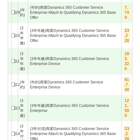
(年約)商業Dynamics 365 Customer Service
7,
(年
109
Enterprise Attach to Qualifying Dynamics 365 Base
74
約)
Offer
0
(3
(3年年繳)商業Dynamics 365 Customer Service
23
年
110
Enterprise Attach to Qualifying Dynamics 365 Base
,2
年
Offer
20
繳)
(3
18
年
(3年年繳)商業Dynamics 365 Customer Service
5,
111
年
Enterprise Device
22
繳)
0
61
(年
(年約)商業Dynamics 365 Customer Service
112
,7
約)
Enterprise Device
40
(3
12
年
(3年年繳)商業Dynamics 365 Customer Service
1,
113
年
Enterprise
50
繳)
0
(3
(3年付清)商業Dynamics 365 Customer Service
23
年
114
Enterprise Attach to Qualifying Dynamics 365 Base
,2
付
Offer
20