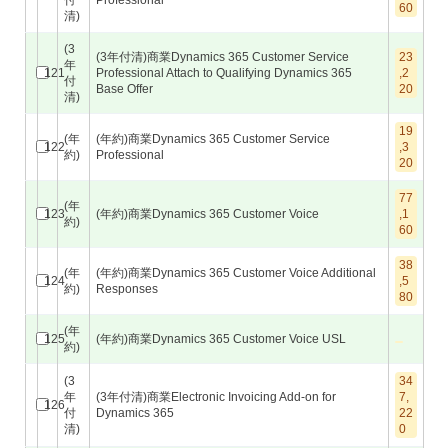
付
Professional
60
清)
(3
(3年付清)商業Dynamics 365 Customer Service
23
年
121
Professional Attach to Qualifying Dynamics 365
,2
付
Base Offer
20
清)
19
(年
(年約)商業Dynamics 365 Customer Service
122
,3
約)
Professional
20
77
(年
123
(年約)商業Dynamics 365 Customer Voice
,1
約)
60
38
(年
(年約)商業Dynamics 365 Customer Voice Additional
124
,5
約)
Responses
80
(年
125
(年約)商業Dynamics 365 Customer Voice USL
約)
(3
34
年
(3年付清)商業Electronic Invoicing Add-on for
7,
126
付
Dynamics 365
22
清)
0