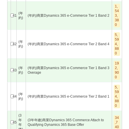
1,
54
(年
41
(年約)商業Dynamics 365 e-Commerce Tier 1 Band 2
3,
約)
38
0
5,
59
(年
42
(年約)商業Dynamics 365 e-Commerce Tier 2 Band 4
4,
約)
88
0
19
(年
(年約)商業Dynamics 365 e-Commerce Tier 1 Band 3
2,
43
約)
Overage
90
0
5,
59
(年
44
(年約)商業Dynamics 365 e-Commerce Tier 2 Band 1
4,
約)
88
0
(3
34
年
(3年年繳)商業Dynamics 365 Commerce Attach to
45
,7
年
Qualifying Dynamics 365 Base Offer
40