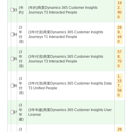
19
(年
(年約)商業Dynamics 365 Customer Insights
2,
93
約)
Journeys T3 Interacted People
90
0
(3
28
年
(3年付清)商業Dynamics 365 Customer Insights
9,
94
付
Journeys T1 Interacted People
44
清)
0
(3
57
年
(3年付清)商業Dynamics 365 Customer Insights
8,
95
付
Journeys T3 Interacted People
70
清)
0
1,
(3
15
年
(3年付清)商業Dynamics 365 Customer Insights Data
96
7,
付
T3 Unified People
58
清)
0
(3
年
(3年年繳)商業Dynamics 365 Customer Insights User
97
年
License
繳)
(3
28