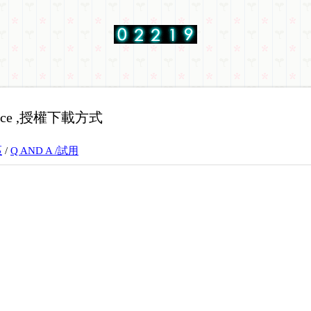
ice ,授權下載方式
區
/
Q AND A /試用