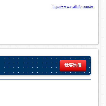
http://www.realinfo.com.tw
我要詢價