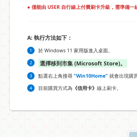
● 僅能由 USER 自行線上付費刷卡升級，需準備一
A: 執行方法如下：
於 Windows 11 家用版進入桌面。
1
2
選擇移到市集 (Microsoft Store)。
點選右上角搜尋
"Win10Home"
就會出現購買升
3
目前購買方式為
《信用卡》
線上刷卡。
4