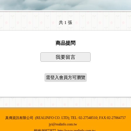
共 1 張
商品提問
我要留言
需登入會員方可瀏覽
真傳資訊有限公司 (REALINFO CO. LTD); TEL: 02-27548510; FAX:02-27064757
jyi@realinfo.com.tw
統編:86872877 http://www.realinfo.com.tw