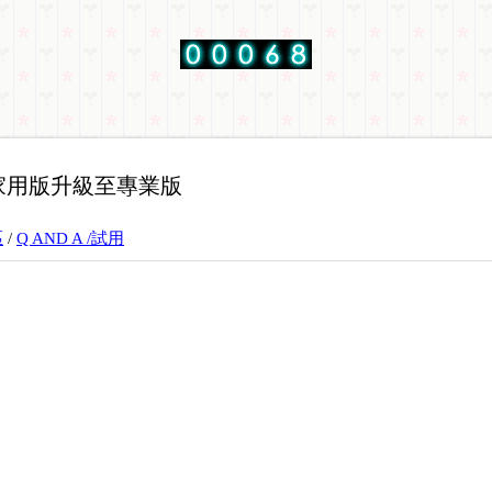
 11家用版升級至專業版
區
/
Q AND A /試用