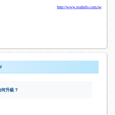
http://www.realinfo.com.tw
W
該如何升級？