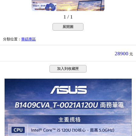
1 / 1
展開圖
分類位置
：
華碩專區
28900
元
加入到收藏匣