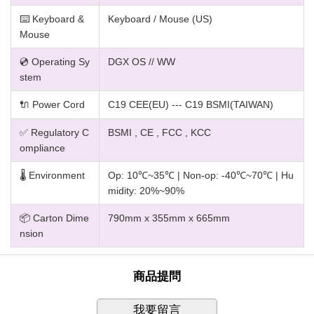
⌨️ Keyboard &
Keyboard / Mouse (US)
Mouse
💿 Operating Sy
DGX OS // WW
stem
🔌 Power Cord
C19 CEE(EU) --- C19 BSMI(TAIWAN)
✅ Regulatory C
BSMI , CE , FCC , KCC
ompliance
🌡️ Environment
Op: 10℃~35℃ | Non-op: -40℃~70℃ | Hu
midity: 20%~90%
📦 Carton Dime
790mm x 355mm x 665mm
nsion
商品提問
我要留言