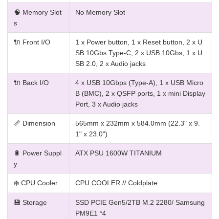
🧠 Memory Slot
No Memory Slot
s
🔌 Front I/O
1 x Power button, 1 x Reset button, 2 x U
SB 10Gbs Type-C, 2 x USB 10Gbs, 1 x U
SB 2.0, 2 x Audio jacks
🔌 Back I/O
4 x USB 10Gbps (Type-A), 1 x USB Micro
B (BMC), 2 x QSFP ports, 1 x mini Display
Port, 3 x Audio jacks
📏 Dimension
565mm x 232mm x 584.0mm (22.3" x 9.
1" x 23.0")
🔋 Power Suppl
ATX PSU 1600W TITANIUM
y
❄️ CPU Cooler
CPU COOLER // Coldplate
💾 Storage
SSD PCIE Gen5/2TB M.2 2280/ Samsung
PM9E1 *4