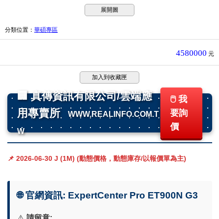
展開圖
分類位置
：
華碩專區
4580000
元
加入到收藏匣
🏢 真傳資訊有限公司/雲端應
🖱️ 我
用專賣所
要詢
WWW.REALINFO.COM.T
價
W
📌 2026-06-30 J (1M) (動態價格，動態庫存/以報價單為主)
🌐 官網資訊: ExpertCenter Pro ET900N G3
⚠️
請留意: